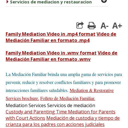
caret right
Servicios de mediacion y restauracion
A-
A+
print
Family Mediation Video in .mp4 format
Video de
Mediación Familiar en formato .mp4
Family Mediation Video in .wmv format
Video de
Mediación Familiar en formato .wmv
La Mediación Familiar brinda una amplia gama de servicios para
prevenir, reducir y resolver conflictos familiares y para promover
interacciones familiares saludables.
Mediation & Restorative
Services brochure.
Folleto de Mediación Familiar.
Mediation Services
Servicios de mediación
Custody and Parenting Time Mediation for Parents
with Court Actions
Mediación de custodia y tiempo de
crianza para los padres con acciones judiciales