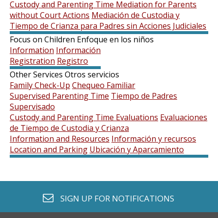
Custody and Parenting Time Mediation for Parents
without Court Actions
Mediación de Custodia y
Tiempo de Crianza para Padres sin Acciones Judiciales
Focus on Children
Enfoque en los niños
Information
Información
Registration
Registro
Other Services
Otros servicios
Family Check-Up
Chequeo Familiar
Supervised Parenting Time
Tiempo de Padres
Supervisado
Custody and Parenting Time Evaluations
Evaluaciones
de Tiempo de Custodia y Crianza
Information and Resources
Información y recursos
Location and Parking
Ubicación y Aparcamiento
envelope o
SIGN UP FOR
NOTIFICATIONS