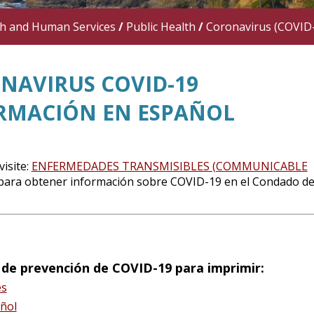
th and Human Services
/
Public Health
/
Coronavirus (COVID
NAVIRUS COVID-19
RMACIÓN EN ESPAÑOL
visite:
ENFERMEDADES TRANSMISIBLES (COMMUNICABLE
para obtener información sobre COVID-19 en el Condado de
 de prevención de COVID-19 para imprimir:
és
ñol