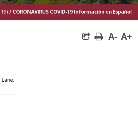
-19)
/
CORONAVIRUS COVID-19 Información en Español
A-
A+
print
 Lane.