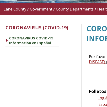
Lane County
/
Government
/
County Departments
/
Heal
CORO
CORONAVIRUS (COVID-19)
INFO
CORONAVIRUS COVID-19
caret right
Información en Español
Por favor 
DISEASE)
Folletos
Ingl
Espa